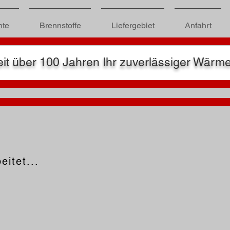
hte
Brennstoffe
Liefergebiet
Anfahrt
it über 100 Jahren Ihr zuverlässiger Wärmeli
eitet...