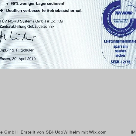
te GmbH Erstellt von
SBI-UdoWilhelm
mit
Wix.com
I